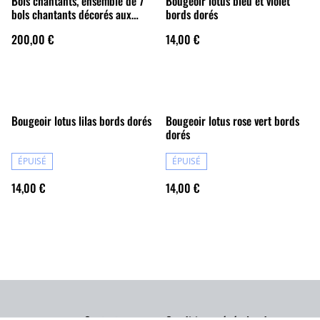
Bols chantants, ensemble de 7
Bougeoir lotus bleu et violet
bols chantants décorés aux
bords dorés
symboles des chakras
200,00 €
14,00 €
Bougeoir lotus lilas bords dorés
Bougeoir lotus rose vert bords
dorés
ÉPUISÉ
ÉPUISÉ
14,00 €
14,00 €