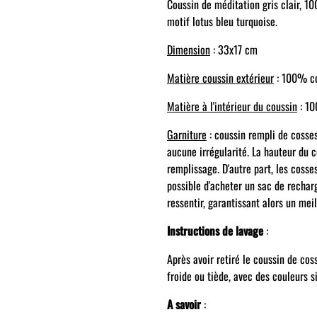
Coussin de méditation gris clair, 1
motif lotus bleu turquoise.
Dimension
: 33x17 cm
Matière coussin extérieur
: 100% co
Matière à l'intérieur du coussin
: 10
Garniture
: coussin rempli de cosses
aucune irrégularité. La hauteur du 
remplissage. D'autre part, les cosse
possible d'acheter un sac de recharg
ressentir, garantissant alors un meil
Instructions de lavage
:
Après avoir retiré le coussin de coss
froide ou tiède, avec des couleurs s
A savoir
: