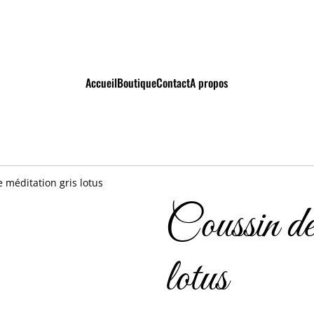
Accueil
Boutique
Contact
A propos
 méditation gris lotus
Coussin de 
lotus