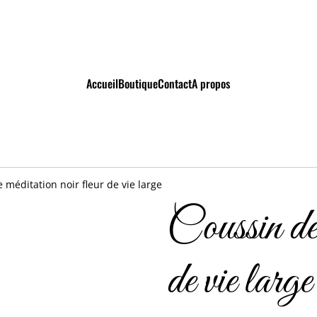
Accueil
Boutique
Contact
A propos
 méditation noir fleur de vie large
Coussin de 
de vie large