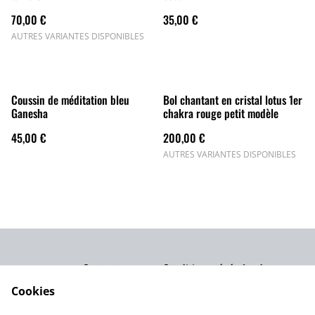
70,00 €
35,00 €
AUTRES VARIANTES DISPONIBLES
Coussin de méditation bleu
Bol chantant en cristal lotus 1er
Ganesha
chakra rouge petit modèle
45,00 €
200,00 €
AUTRES VARIANTES DISPONIBLES
Contact
Conditions générales de
vente et d'utilisation
Cookies
Mentions légales
Politique de
confidentialité