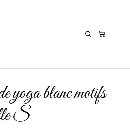
e yoga blanc motifs
ille S