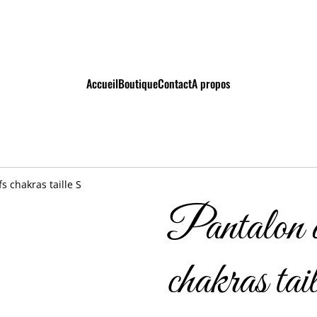
Accueil
Boutique
Contact
A propos
s chakras taille S
Pantalon d
chakras ta