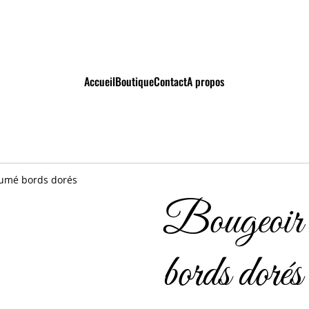
Accueil
Boutique
Contact
A propos
fumé bords dorés
Bougeoir l
bords dorés